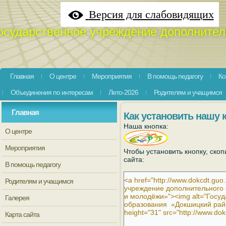
Версия для слабовидящих
осударственное учреждение дополнител
Главная
О центре
Мероприятия
В помощь педагогу
Ко
Объединения по интересам
Лето-2026
Родителям и учащимся
Главная
Как установить нашу 
Наша кнопка:
О центре
Мероприятия
Чтобы установить кнопку, скоп
сайта:
В помощь педагогу
Родителям и учащимся
Галерея
Карта сайта