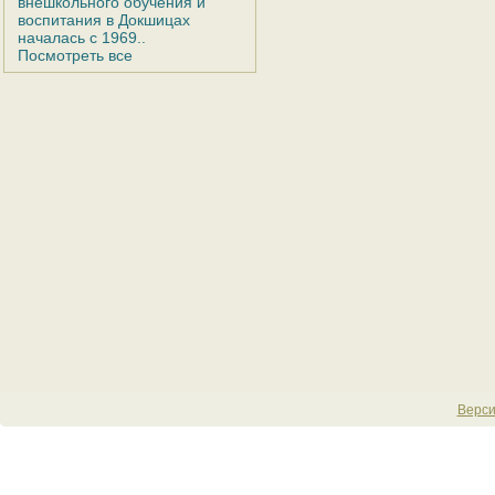
внешкольного обучения и
воспитания в Докшицах
началась с 1969..
Посмотреть все
Верси