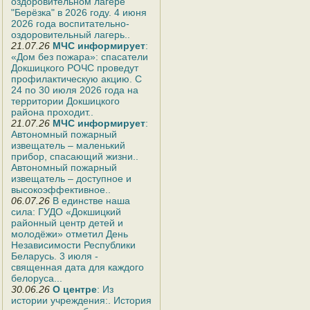
оздоровительном лагере
"Берёзка" в 2026 году. 4 июня
2026 года воспитательно-
оздоровительный лагерь..
21.07.26
МЧС информирует
:
«Дом без пожара»: спасатели
Докшицкого РОЧС проведут
профилактическую акцию. С
24 по 30 июля 2026 года на
территории Докшицкого
района проходит..
21.07.26
МЧС информирует
:
Автономный пожарный
извещатель – маленький
прибор, спасающий жизни..
Автономный пожарный
извещатель – доступное и
высокоэффективное..
06.07.26
В единстве наша
сила: ГУДО «Докшицкий
районный центр детей и
молодёжи» отметил День
Независимости Республики
Беларусь. 3 июля -
священная дата для каждого
белоруса...
30.06.26
О центре
: Из
истории учреждения:. История