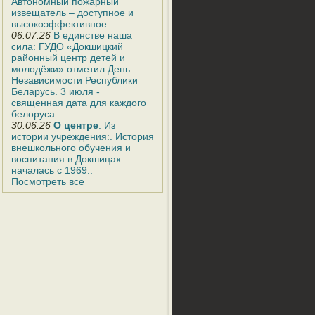
Автономный пожарный
извещатель – доступное и
высокоэффективное..
06.07.26
В единстве наша
сила: ГУДО «Докшицкий
районный центр детей и
молодёжи» отметил День
Независимости Республики
Беларусь. 3 июля -
священная дата для каждого
белоруса...
30.06.26
О центре
: Из
истории учреждения:. История
внешкольного обучения и
воспитания в Докшицах
началась с 1969..
Посмотреть все