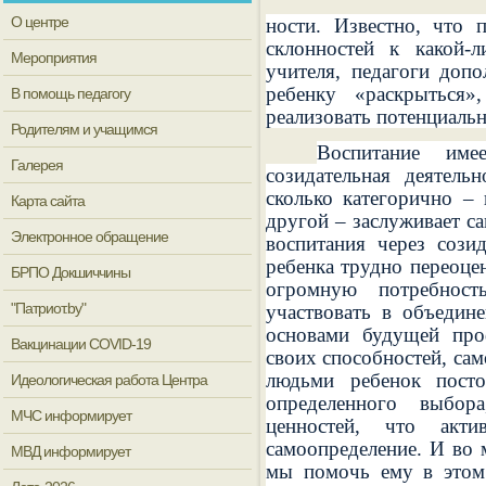
О центре
ности. Известно, что
склонностей к какой-л
Мероприятия
учителя, педагоги доп
ребенку «раскрыться»
В помощь педагогу
реализовать потенциаль
Родителям и учащимся
Воспитание име
Галерея
созидательная де­ятел
сколько категорично – 
Карта сайта
другой – заслуживает са
Электронное обращение
воспитания через созид
ребенка трудно переоце
БРПО Докшиччины
огромную потреб­ност
"Патриот.by"
участвовать в объедине
основами будущей проф
Вакцинации COVID-19
своих способностей, са
людьми ребенок посто
Идеологическая работа Центра
определенного выбора
МЧС информирует
ценностей, что акти
самоопределение. И во 
МВД информирует
мы помочь ему в этом 