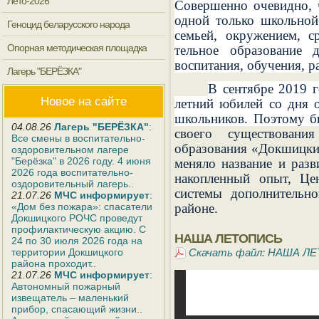
Лето-2026
Совершенно очевидно, 
одной только школьной
Геноцид беларусского народа
семьей, окружени­ем, 
Опорная методическая площадка
тельное образование 
воспитания, обучения, р
Лагерь "БЕРЁЗКА"
В сентябре 2019 
Новое на сайте
летний юбилей со дня 
школьников. Поэтому б
04.08.26
Лагерь "БЕРЁЗКА"
:
своего существования
Все смены в воспитательно-
образования «Докшицки
оздоровительном лагере
"Берёзка" в 2026 году. 4 июня
меняло название и разв
2026 года воспитательно-
накопленный опыт, Це
оздоровительный лагерь..
системы дополнительн
21.07.26
МЧС информирует
:
«Дом без пожара»: спасатели
районе.
Докшицкого РОЧС проведут
профилактическую акцию. С
НАША ЛЕТОПИСЬ
24 по 30 июля 2026 года на
территории Докшицкого
Скачать файл: НАША Л
района проходит..
21.07.26
МЧС информирует
:
Автономный пожарный
извещатель – маленький
прибор, спасающий жизни..