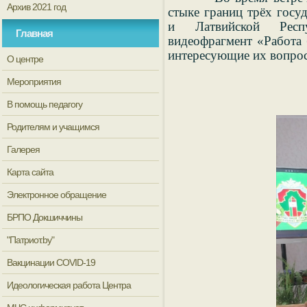
Архив 2021 год
стыке границ трёх госу
и Латвийской Респу
Главная
видеофрагмент «Работа 
интересующие их вопро
О центре
Мероприятия
В помощь педагогу
Родителям и учащимся
Галерея
Карта сайта
Электронное обращение
БРПО Докшиччины
"Патриот.by"
Вакцинации COVID-19
Идеологическая работа Центра