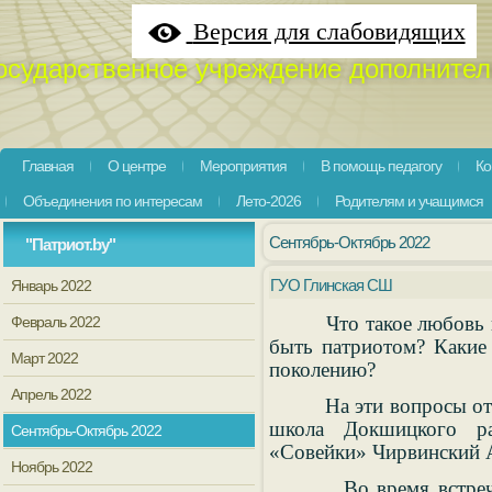
Версия для слабовидящих
осударственное учреждение дополнител
Главная
О центре
Мероприятия
В помощь педагогу
Ко
Объединения по интересам
Лето-2026
Родителям и учащимся
Сентябрь-Октябрь 2022
"Патриот.by"
ГУО Глинская СШ
Январь 2022
Что такое любовь к Ро
Февраль 2022
быть патриотом? Какие 
Март 2022
поколению?
Апрель 2022
На эти вопросы ответ
школа Докшицкого ра
Сентябрь-Октябрь 2022
«Совейки» Чирвинский 
Ноябрь 2022
Во время встречи ре