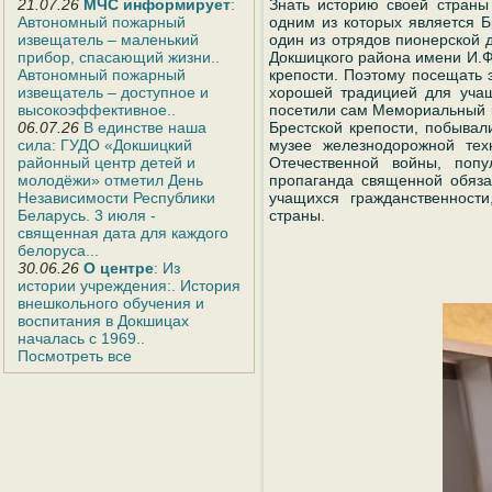
Знать историю своей страны
21.07.26
МЧС информирует
:
одним из которых является Бр
Автономный пожарный
один из отрядов пионерской
извещатель – маленький
Докшицкого района имени И.Ф
прибор, спасающий жизни..
крепости. Поэтому посещать 
Автономный пожарный
хорошей традицией для учащ
извещатель – доступное и
посетили сам Мемориальный к
высокоэффективное..
Брестской крепости, побыва
06.07.26
В единстве наша
музее железнодорожной тех
сила: ГУДО «Докшицкий
Отечественной войны, попу
районный центр детей и
пропаганда священной обяза
молодёжи» отметил День
учащихся гражданственности
Независимости Республики
страны.
Беларусь. 3 июля -
священная дата для каждого
белоруса...
30.06.26
О центре
: Из
истории учреждения:. История
внешкольного обучения и
воспитания в Докшицах
началась с 1969..
Посмотреть все