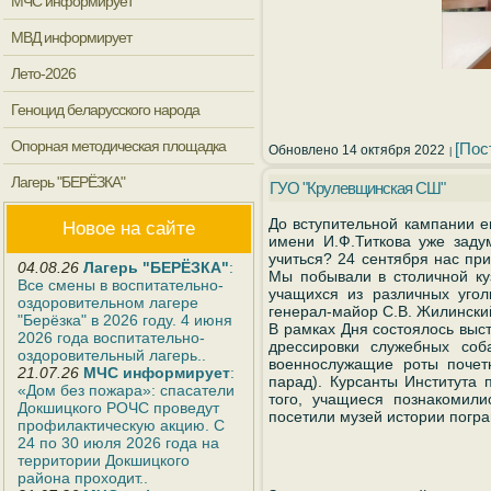
МЧС информирует
МВД информирует
Лето-2026
Геноцид беларусского народа
Опорная методическая площадка
[Пос
Обновлено 14 октября 2022
Лагерь "БЕРЁЗКА"
ГУО "Крулевщинская СШ"
До вступительной кампании 
Новое на сайте
имени И.Ф.Титкова уже заду
учиться? 24 сентября нас пр
04.08.26
Лагерь "БЕРЁЗКА"
:
Мы побывали в столичной ку
Все смены в воспитательно-
учащихся из различных угол
оздоровительном лагере
генерал-майор С.В. Жилински
"Берёзка" в 2026 году. 4 июня
В рамках Дня состоялось выс
2026 года воспитательно-
дрессировки служебных соб
оздоровительный лагерь..
военнослужащие роты почет
21.07.26
МЧС информирует
:
парад). Курсанты Института
«Дом без пожара»: спасатели
того, учащиеся познакомил
Докшицкого РОЧС проведут
посетили музей истории погр
профилактическую акцию. С
24 по 30 июля 2026 года на
территории Докшицкого
района проходит..