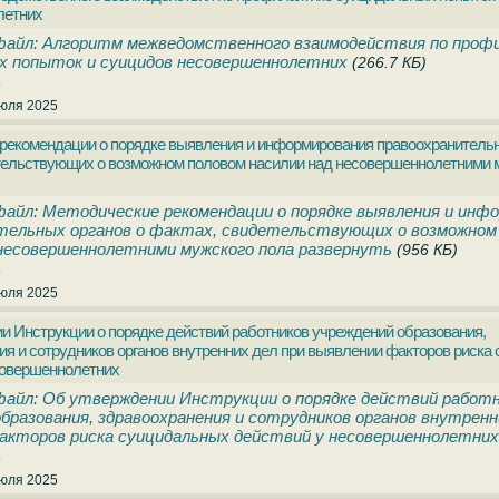
летних
файл: Алгоритм межведомственного взаимодействия по проф
х попыток и суицидов несовершеннолетних
(266.7 КБ)
.
юля 2025
рекомендации о порядке выявления и информирования правоохранительн
тельствующих о возможном половом насилии над несовершеннолетними 
айл: Методические рекомендации о порядке выявления и инф
тельных органов о фактах, свидетельствующих о возможном
 несовершеннолетними мужского пола развернуть
(956 КБ)
.
юля 2025
и Инструкции о порядке действий работников учреждений образования,
ия и сотрудников органов внутренних дел при выявлении факторов риска
совершеннолетних
айл: Об утверждении Инструкции о порядке действий работ
бразования, здравоохранения и сотрудников органов внутренн
акторов риска суицидальных действий у несовершеннолетних
.
юля 2025