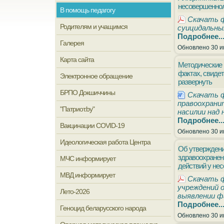
несовершенно
В помощь педагогу
Скачать 
Родителям и учащимся
суицидальны
Подробнее..
Галерея
Обновлено 30 и
Карта сайта
Методические 
фактах, свиде
Электронное обращение
развернуть
БРПО Докшиччины
Скачать ф
правоохрани
"Патриот.by"
насилии над
Подробнее..
Вакцинации COVID-19
Обновлено 30 и
Идеологическая работа Центра
Об утверждени
здравоохранен
МЧС информирует
действий у не
МВД информирует
Скачать ф
учреждений о
Лето-2026
выявлении ф
Подробнее..
Геноцид беларусского народа
Обновлено 30 и