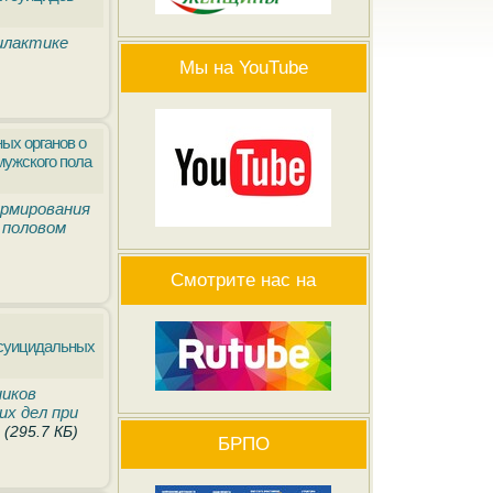
илактике
Мы на YouTube
ых органов о
мужского пола
ормирования
 половом
Смотрите нас на
 суицидальных
ников
их дел при
(295.7 КБ)
БРПО