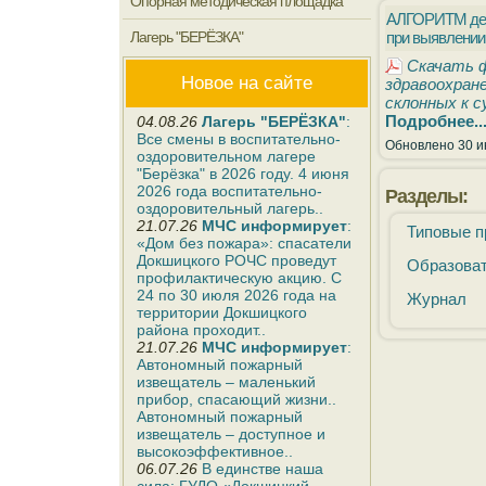
Опорная методическая площадка
АЛГОРИТМ дейс
Лагерь "БЕРЁЗКА"
при выявлении
Скачать ф
Новое на сайте
здравоохране
склонных к 
Подробнее..
04.08.26
Лагерь "БЕРЁЗКА"
:
Все смены в воспитательно-
Обновлено 30 и
оздоровительном лагере
"Берёзка" в 2026 году. 4 июня
2026 года воспитательно-
Разделы:
оздоровительный лагерь..
21.07.26
МЧС информирует
:
Типовые 
«Дом без пожара»: спасатели
Докшицкого РОЧС проведут
Образова
профилактическую акцию. С
24 по 30 июля 2026 года на
Журнал
территории Докшицкого
района проходит..
21.07.26
МЧС информирует
:
Автономный пожарный
извещатель – маленький
прибор, спасающий жизни..
Автономный пожарный
извещатель – доступное и
высокоэффективное..
06.07.26
В единстве наша