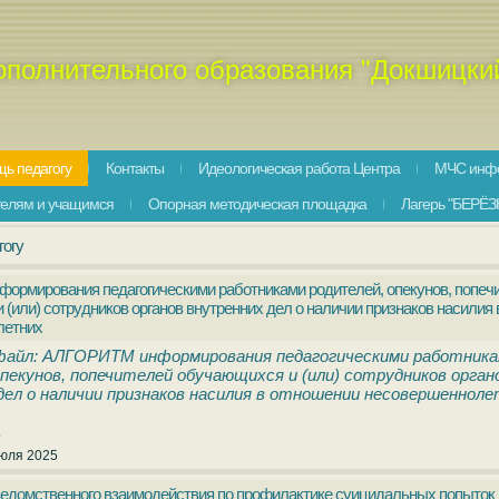
ополнительного образования "Докшицки
ь педагогу
Контакты
Идеологическая работа Центра
МЧС инф
телям и учащимся
Опорная методическая площадка
Лагерь "БЕРЁЗ
гогу
рмирования педагогическими работниками родителей, опекунов, попеч
(или) сотрудников органов внутренних дел о наличии признаков насилия
летних
файл: АЛГОРИТМ информирования педагогическими работника
пекунов, попечителей обучающихся и (или) сотрудников орган
дел о наличии признаков насилия в отношении несовершеннол
.
юля 2025
едомственного взаимодействия по профилактике суицидальных попыток 