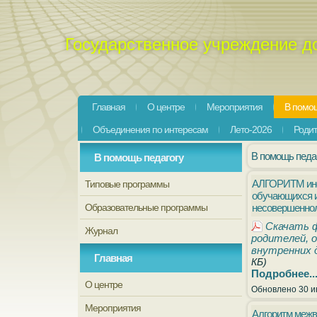
Государственное учреждение д
Главная
О центре
Мероприятия
В помощ
Объединения по интересам
Лето-2026
Роди
В помощь педа
В помощь педагогу
АЛГОРИТМ инфо
Типовые программы
обучающихся и 
Образовательные программы
несовершенно
Скачать 
Журнал
родителей, о
внутренних 
Главная
КБ)
Подробнее..
О центре
Обновлено 30 и
Мероприятия
Алгоритм межв