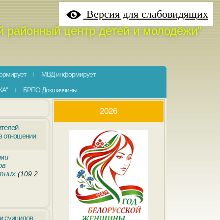
Версия для слабовидящих
й районный центр детей и молодёжи"
ормирует
МВД информирует
КА"
БРПО Докшиччины
2026
ителей
 в отношении
ми
ов
етних
(109.2
и суицидов