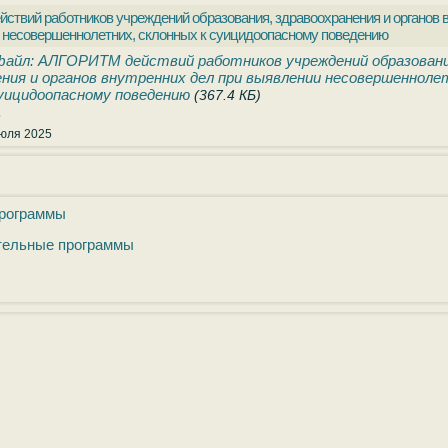
твий работников учреждений образования, здравоохранения и органов 
 несовершеннолетних, склонных к суицидоопасному поведению
айл: АЛГОРИТМ действий работников учреждений образовани
ния и органов внутренних дел при выявлении несовершенноле
суицидоопасному поведению
(367.4 КБ)
.
юля 2025
программы
тельные программы