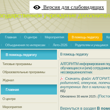
Версия для слабовидящих
осударственное учреждение дополнител
Главная
О центре
Мероприятия
В помощь педагогу
Ко
Объединения по интересам
Лето-2026
Родителям и учащимся
В помощь педагогу
В помощь педагогу
АЛГОРИТМ информирования педаг
Типовые программы
обучающихся и (или) сотруднико
Образовательные программы
несовершеннолетних
Скачать файл: АЛГОРИТМ
Журнал
родителей, опекунов, попеч
внутренних дел о наличии 
Главная
КБ)
[Посто
Обновлено 30 июля 2025
О центре
Мероприятия
Вернуться в раздел
В пом