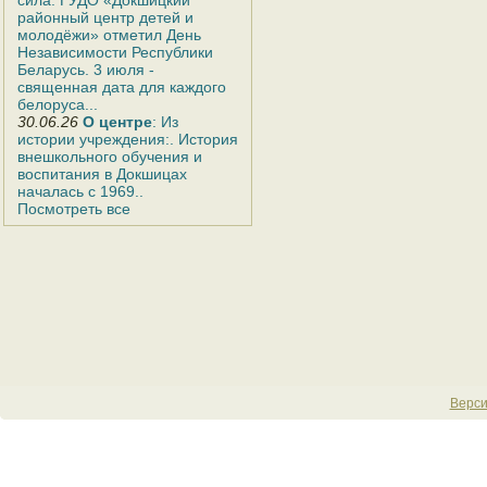
сила: ГУДО «Докшицкий
районный центр детей и
молодёжи» отметил День
Независимости Республики
Беларусь. 3 июля -
священная дата для каждого
белоруса...
30.06.26
О центре
: Из
истории учреждения:. История
внешкольного обучения и
воспитания в Докшицах
началась с 1969..
Посмотреть все
Верси