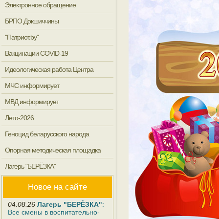
Электронное обращение
БРПО Докшиччины
"Патриот.by"
Вакцинации COVID-19
Идеологическая работа Центра
МЧС информирует
МВД информирует
Лето-2026
Геноцид беларусского народа
Опорная методическая площадка
Лагерь "БЕРЁЗКА"
Новое на сайте
04.08.26
Лагерь "БЕРЁЗКА"
:
Все смены в воспитательно-