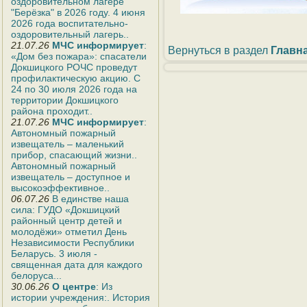
оздоровительном лагере
"Берёзка" в 2026 году. 4 июня
2026 года воспитательно-
оздоровительный лагерь..
21.07.26
МЧС информирует
:
Вернуться в раздел
Главн
«Дом без пожара»: спасатели
Докшицкого РОЧС проведут
профилактическую акцию. С
24 по 30 июля 2026 года на
территории Докшицкого
района проходит..
21.07.26
МЧС информирует
:
Автономный пожарный
извещатель – маленький
прибор, спасающий жизни..
Автономный пожарный
извещатель – доступное и
высокоэффективное..
06.07.26
В единстве наша
сила: ГУДО «Докшицкий
районный центр детей и
молодёжи» отметил День
Независимости Республики
Беларусь. 3 июля -
священная дата для каждого
белоруса...
30.06.26
О центре
: Из
истории учреждения:. История