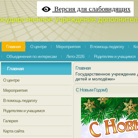
Версия для слабовидящих
осударственное учреждение дополнител
Главная
О центре
Мероприятия
В помощь педагогу
Ко
Объединения по интересам
Лето-2026
Родителям и учащимся
Главная
Главная
Государственное учреждение 
детей и молодёжи»
О центре
С Новым Годом!)
Мероприятия
В помощь педагогу
Родителям и учащимся
Галерея
Карта сайта