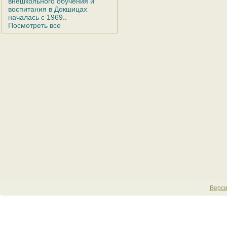
внешкольного обучения и
воспитания в Докшицах
началась с 1969..
Посмотреть все
Верси