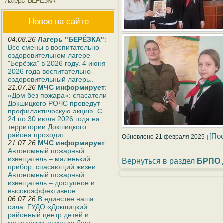
Лагерь "БЕРЁЗКА"
Новое на сайте
04.08.26
Лагерь "БЕРЁЗКА"
:
Все смены в воспитательно-
оздоровительном лагере
"Берёзка" в 2026 году. 4 июня
2026 года воспитательно-
оздоровительный лагерь..
21.07.26
МЧС информирует
:
«Дом без пожара»: спасатели
Докшицкого РОЧС проведут
профилактическую акцию. С
24 по 30 июля 2026 года на
территории Докшицкого
района проходит..
[По
Обновлено 21 февраля 2025
21.07.26
МЧС информирует
:
Автономный пожарный
извещатель – маленький
Вернуться в раздел
БРПО 
прибор, спасающий жизни..
Автономный пожарный
извещатель – доступное и
высокоэффективное..
06.07.26
В единстве наша
сила: ГУДО «Докшицкий
районный центр детей и
молодёжи» отметил День