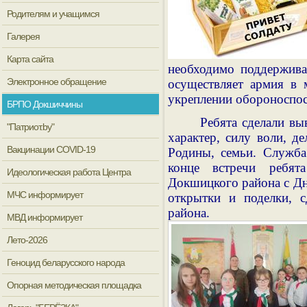
Родителям и учащимся
Галерея
Карта сайта
необходимо поддержива
Электронное обращение
осуществляет армия в 
укреплении обороноспос
БРПО Докшиччины
Ребята сделали вы
"Патриот.by"
характер, силу воли, д
Вакцинации COVID-19
Родины, семьи. Служба
конце встречи ребята
Идеологическая работа Центра
Докшицкого района с Дн
МЧС информирует
открытки и поделки, 
района.
МВД информирует
Лето-2026
Геноцид беларусского народа
Опорная методическая площадка