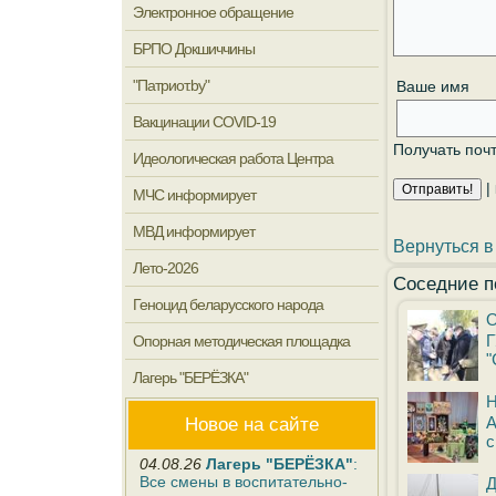
Электронное обращение
БРПО Докшиччины
"Патриот.by"
Ваше имя
Вакцинации COVID-19
Получать поч
Идеологическая работа Центра
|
МЧС информирует
МВД информирует
Вернуться в
Лето-2026
Соседние п
Геноцид беларусского народа
О
Г
Опорная методическая площадка
"
Лагерь "БЕРЁЗКА"
Н
А
Новое на сайте
с
04.08.26
Лагерь "БЕРЁЗКА"
:
Все смены в воспитательно-
Д