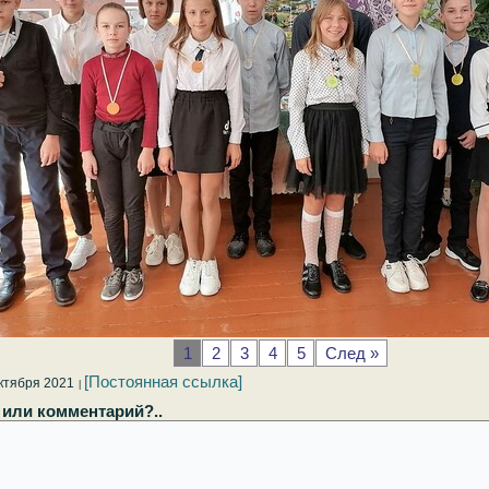
1
2
3
4
5
След »
[Постоянная ссылка]
ктября 2021
 или комментарий?..