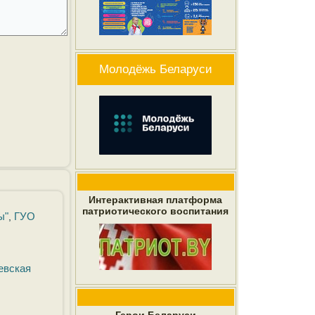
Молодёжь Беларуси
Интерактивная платформа
патриотического воспитания
ы"
ГУО
,
евская