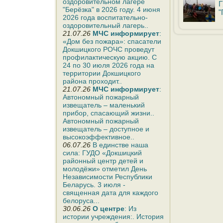
оздоровительном лагере
Г
"Берёзка" в 2026 году. 4 июня
"
2026 года воспитательно-
оздоровительный лагерь..
21.07.26
МЧС информирует
:
«Дом без пожара»: спасатели
Докшицкого РОЧС проведут
профилактическую акцию. С
24 по 30 июля 2026 года на
территории Докшицкого
района проходит..
21.07.26
МЧС информирует
:
Автономный пожарный
извещатель – маленький
прибор, спасающий жизни..
Автономный пожарный
извещатель – доступное и
высокоэффективное..
06.07.26
В единстве наша
сила: ГУДО «Докшицкий
районный центр детей и
молодёжи» отметил День
Независимости Республики
Беларусь. 3 июля -
священная дата для каждого
белоруса...
30.06.26
О центре
: Из
истории учреждения:. История