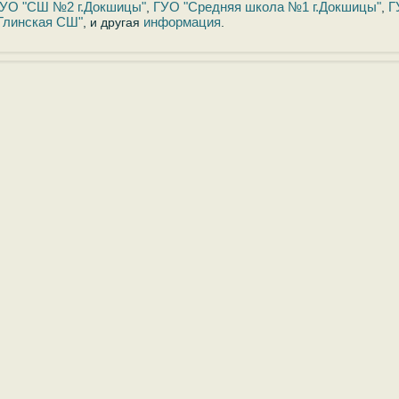
УО "СШ №2 г.Докшицы"
ГУО "Средняя школа №1 г.Докшицы"
Г
,
,
Глинская СШ"
информация
, и другая
.