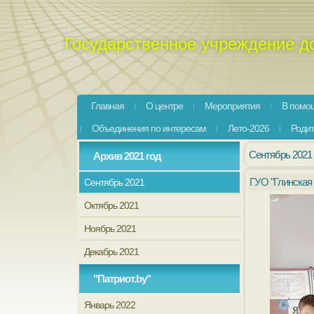
Государственное учреждение д
Главная
О центре
Мероприятия
В помощ
Объединения по интересам
Лето-2026
Роди
Сентябрь 2021
Архив 2021 год
ГУО "Глинская
Сентябрь 2021
Октябрь 2021
Ноябрь 2021
Декабрь 2021
"Патриот.by"
Январь 2022