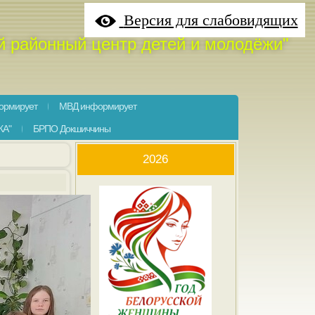
Версия для слабовидящих
й районный центр детей и молодёжи"
ормирует
МВД информирует
КА"
БРПО Докшиччины
2026