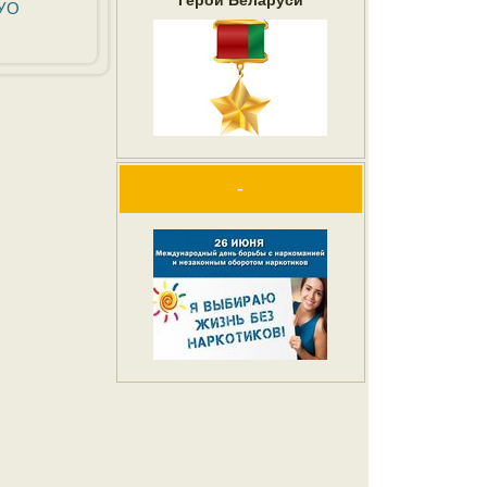
Герои Беларуси
УО
-