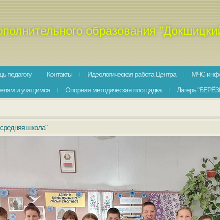
ополнительного образования "Докшицки
ь педагогу
Контакты
Идеологическая работа Центра
МЧС инф
телям и учащимся
Опорная методическая площадка
Лагерь "БЕРЁЗ
 средняя школа"