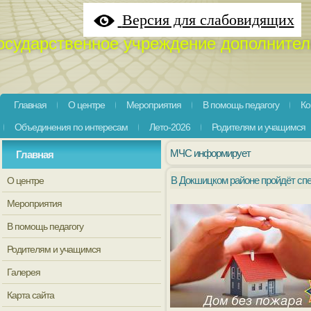
Версия для слабовидящих
осударственное учреждение дополнител
Главная
О центре
Мероприятия
В помощь педагогу
Ко
Объединения по интересам
Лето-2026
Родителям и учащимся
МЧС информирует
Главная
В Докшицком районе пройдёт сп
О центре
Мероприятия
В помощь педагогу
Родителям и учащимся
Галерея
Карта сайта