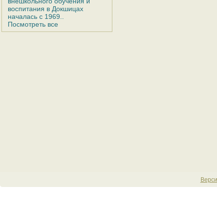
внешкольного обучения и
воспитания в Докшицах
началась с 1969..
Посмотреть все
Верси