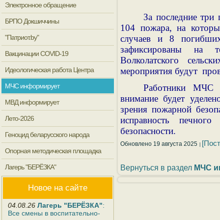
Электронное обращение
За последние три
БРПО Докшиччины
104 пожара, на которы
"Патриот.by"
случаев и 8 погибших
зафиксированы на т
Вакцинации COVID-19
Волколатского сельск
Идеологическая работа Центра
мероприятия будут пров
МЧС информирует
Работники МЧС у
внимание будет уделен
МВД информирует
зрения пожарной безоп
Лето-2026
исправность печного
безопасности.
Геноцид беларусского народа
[Пос
Обновлено 19 августа 2025
Опорная методическая площадка
Лагерь "БЕРЁЗКА"
Вернуться в раздел
МЧС и
Новое на сайте
04.08.26
Лагерь "БЕРЁЗКА"
:
Все смены в воспитательно-