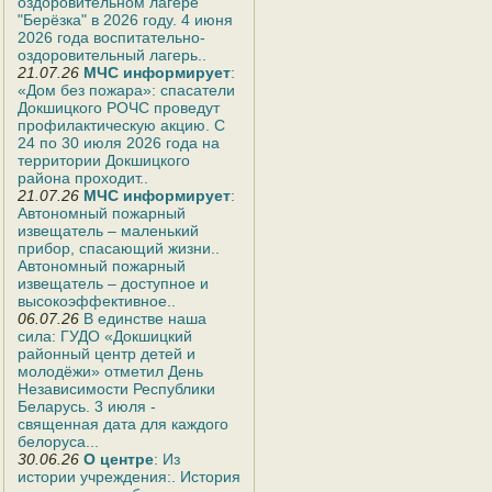
оздоровительном лагере
"Берёзка" в 2026 году. 4 июня
2026 года воспитательно-
оздоровительный лагерь..
21.07.26
МЧС информирует
:
«Дом без пожара»: спасатели
Докшицкого РОЧС проведут
профилактическую акцию. С
24 по 30 июля 2026 года на
территории Докшицкого
района проходит..
21.07.26
МЧС информирует
:
Автономный пожарный
извещатель – маленький
прибор, спасающий жизни..
Автономный пожарный
извещатель – доступное и
высокоэффективное..
06.07.26
В единстве наша
сила: ГУДО «Докшицкий
районный центр детей и
молодёжи» отметил День
Независимости Республики
Беларусь. 3 июля -
священная дата для каждого
белоруса...
30.06.26
О центре
: Из
истории учреждения:. История