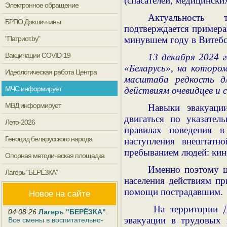
(спасателей, медицински
Электронное обращение
Актуальность 
БРПО Докшиччины
подтверждается примера
"Патриот.by"
минувшем году в Витебс
Вакцинации COVID-19
13 декабря 2024 
«Беларусь», на которо
Идеологическая работа Центра
масштаба редкость д
МЧС информирует
действиям очевидцев и 
МВД информирует
Навыки эвакуаци
двигаться по указател
Лето-2026
правилах поведения в
Геноцид беларусского народа
наступления внештатн
пребыванием людей: кино
Опорная методическая площадка
Именно поэтому ц
Лагерь "БЕРЁЗКА"
населения действиям пр
помощи пострадавшим.
Новое на сайте
На территории Д
04.08.26
Лагерь "БЕРЁЗКА"
:
эвакуации в трудовых 
Все смены в воспитательно-