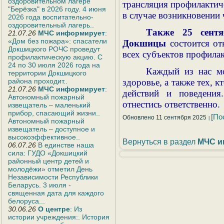
оздоровительном лагере
трансляция профилактич
"Берёзка" в 2026 году. 4 июня
в случае возникновении
2026 года воспитательно-
оздоровительный лагерь..
Также 25 сентя
21.07.26
МЧС информирует
:
«Дом без пожара»: спасатели
Докшицы
состоится от
Докшицкого РОЧС проведут
всех субъектов профилак
профилактическую акцию. С
24 по 30 июля 2026 года на
Каждый из нас мо
территории Докшицкого
района проходит..
здоровье, а также тех, к
21.07.26
МЧС информирует
:
действий и поведени
Автономный пожарный
отнестись ответственно.
извещатель – маленький
прибор, спасающий жизни..
[По
Обновлено 11 сентября 2025
Автономный пожарный
извещатель – доступное и
высокоэффективное..
Вернуться в раздел
МЧС и
06.07.26
В единстве наша
сила: ГУДО «Докшицкий
районный центр детей и
молодёжи» отметил День
Независимости Республики
Беларусь. 3 июля -
священная дата для каждого
белоруса...
30.06.26
О центре
: Из
истории учреждения:. История