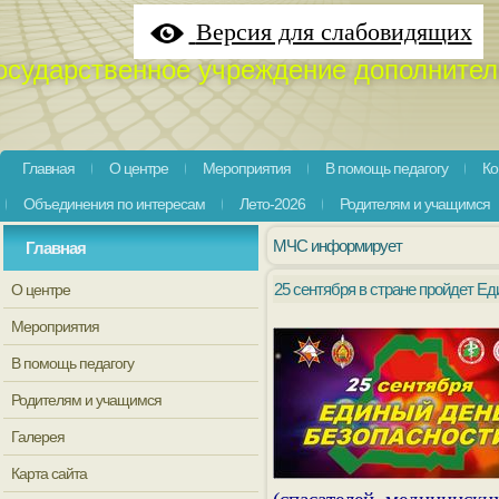
Версия для слабовидящих
осударственное учреждение дополнител
Главная
О центре
Мероприятия
В помощь педагогу
Ко
Объединения по интересам
Лето-2026
Родителям и учащимся
МЧС информирует
Главная
25 сентября в стране пройдет Ед
О центре
Мероприятия
В помощь педагогу
Родителям и учащимся
Галерея
Карта сайта