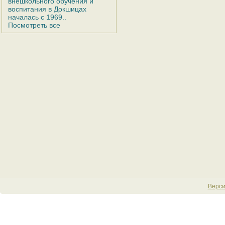
внешкольного обучения и
воспитания в Докшицах
началась с 1969..
Посмотреть все
Верси