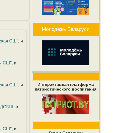
Молодёжь Беларуси
ская СШ"
, и
я СШ"
, и
Интерактивная платформа
ская СШ"
, и
патриотического воспитания
я ДСБШ
, и
я СШ"
, и