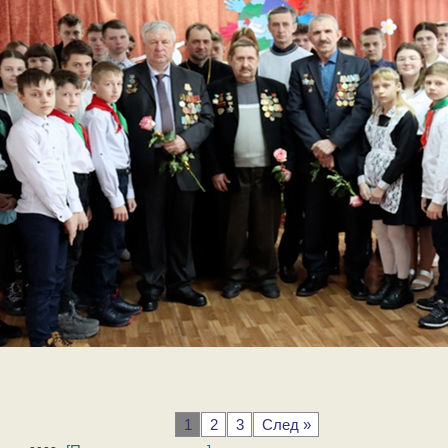
1
2
3
След »