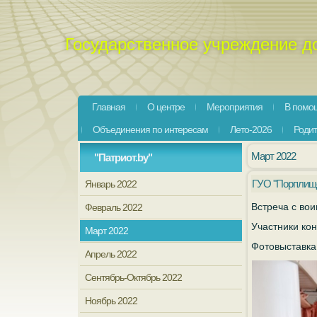
Государственное учреждение д
Главная
О центре
Мероприятия
В помощ
Объединения по интересам
Лето-2026
Роди
Март 2022
"Патриот.by"
ГУО "Порплище
Январь 2022
Встреча с во
Февраль 2022
Участники кон
Март 2022
Фотовыставка
Апрель 2022
Сентябрь-Октябрь 2022
Ноябрь 2022