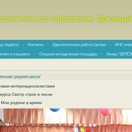
ополнительного образования "Докшицки
ь педагогу
Контакты
Идеологическая работа Центра
МЧС инф
телям и учащимся
Опорная методическая площадка
Лагерь "БЕРЁЗ
нская средняя школа"
инами-интернационалистами
курса Смотр строя и песни
 Мои родные в армии