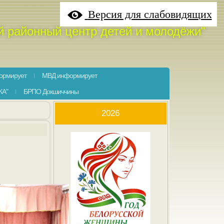
Версия для слабовидящих
й районный центр детей и молодёжи"
ормирует
МВД информирует
КА"
БРПО Докшиччины
2026