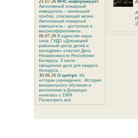
д
21.07.26
МЧС информирует
:
Автономный пожарный
извещатель – маленький
А
прибор, спасающий жизни..
П
Автономный пожарный
2
извещатель – доступное и
высокоэффективное..
06.07.26
В единстве наша
сила: ГУДО «Докшицкий
районный центр детей и
молодёжи» отметил День
Независимости Республики
Беларусь. 3 июля -
священная дата для каждого
белоруса...
30.06.26
О центре
: Из
истории учреждения:. История
внешкольного обучения и
воспитания в Докшицах
началась с 1969..
Посмотреть все