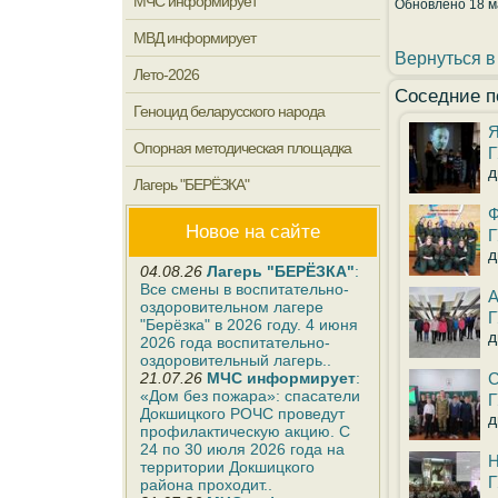
МЧС информирует
Обновлено 18 м
МВД информирует
Вернуться в
Лето-2026
Соседние п
Геноцид беларусского народа
Я
Опорная методическая площадка
Г
д
Лагерь "БЕРЁЗКА"
Ф
Новое на сайте
Г
д
04.08.26
Лагерь "БЕРЁЗКА"
:
Все смены в воспитательно-
А
оздоровительном лагере
Г
"Берёзка" в 2026 году. 4 июня
д
2026 года воспитательно-
оздоровительный лагерь..
21.07.26
МЧС информирует
:
С
«Дом без пожара»: спасатели
Г
Докшицкого РОЧС проведут
д
профилактическую акцию. С
24 по 30 июля 2026 года на
Н
территории Докшицкого
Г
района проходит..