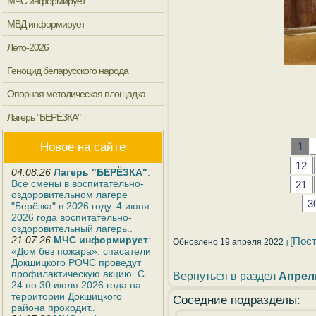
МЧС информирует
МВД информирует
Лето-2026
Геноцид беларусского народа
Опорная методическая площадка
Лагерь "БЕРЁЗКА"
Новое на сайте
1
12
04.08.26
Лагерь "БЕРЁЗКА"
:
Все смены в воспитательно-
21
оздоровительном лагере
3
"Берёзка" в 2026 году. 4 июня
2026 года воспитательно-
оздоровительный лагерь..
21.07.26
МЧС информирует
:
[Пос
Обновлено 19 апреля 2022
«Дом без пожара»: спасатели
Докшицкого РОЧС проведут
профилактическую акцию. С
Вернуться в раздел
Апрел
24 по 30 июля 2026 года на
территории Докшицкого
Соседние подразделы:
района проходит..