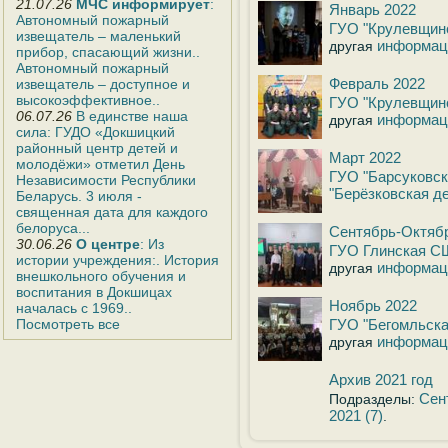
21.07.26
МЧС информирует
:
Январь 2022
Автономный пожарный
ГУО "Крулевщин
извещатель – маленький
информац
другая
прибор, спасающий жизни..
Автономный пожарный
Февраль 2022
извещатель – доступное и
высокоэффективное..
ГУО "Крулевщин
06.07.26
В единстве наша
информац
другая
сила: ГУДО «Докшицкий
районный центр детей и
Март 2022
молодёжи» отметил День
ГУО "Барсуковск
Независимости Республики
"Берёзковская д
Беларусь. 3 июля -
священная дата для каждого
белоруса...
Сентябрь-Октяб
30.06.26
О центре
: Из
ГУО Глинская С
истории учреждения:. История
информац
другая
внешкольного обучения и
воспитания в Докшицах
Ноябрь 2022
началась с 1969..
Посмотреть все
ГУО "Бегомльск
информац
другая
Архив 2021 год
Сен
Подразделы:
2021 (7)
.