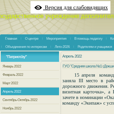
Версия для слабовидящих
осударственное учреждение дополнител
Главная
О центре
Мероприятия
В помощь педагогу
Ко
Объединения по интересам
Лето-2026
Родителям и учащимся
Апрель 2022
"Патриот.by"
ГУО "Средняя школа №1 г.Докш
Январь 2022
15 апреля коман
Февраль 2022
заняла
III
место в рай
Март 2022
дорожного движения. Р
визитная карточка», а
Апрель 2022
зачете в номинации «Ок
Сентябрь-Октябрь 2022
команду «Экипаж» с ус
Ноябрь 2022