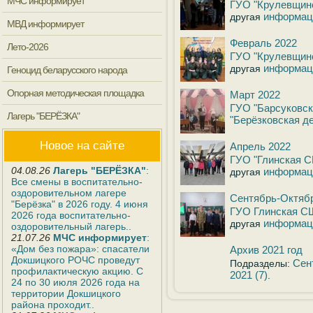
МЧС информирует
ГУО "Крулевщин
информац
другая
МВД информирует
Февраль 2022
Лето-2026
ГУО "Крулевщин
информац
другая
Геноцид беларусского народа
Опорная методическая площадка
Март 2022
ГУО "Барсуковск
Лагерь "БЕРЁЗКА"
"Берёзковская д
Новое на сайте
Апрель 2022
ГУО "Глинская 
04.08.26
Лагерь "БЕРЁЗКА"
:
информац
другая
Все смены в воспитательно-
оздоровительном лагере
Сентябрь-Октяб
"Берёзка" в 2026 году. 4 июня
ГУО Глинская С
2026 года воспитательно-
информац
другая
оздоровительный лагерь..
21.07.26
МЧС информирует
:
«Дом без пожара»: спасатели
Архив 2021 год
Докшицкого РОЧС проведут
Сен
Подразделы:
профилактическую акцию. С
2021 (7)
.
24 по 30 июля 2026 года на
территории Докшицкого
района проходит..