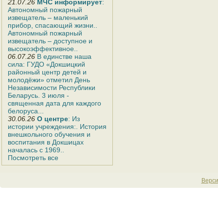
21.07.26
МЧС информирует
:
Автономный пожарный
извещатель – маленький
прибор, спасающий жизни..
Автономный пожарный
извещатель – доступное и
высокоэффективное..
06.07.26
В единстве наша
сила: ГУДО «Докшицкий
районный центр детей и
молодёжи» отметил День
Независимости Республики
Беларусь. 3 июля -
священная дата для каждого
белоруса...
30.06.26
О центре
: Из
истории учреждения:. История
внешкольного обучения и
воспитания в Докшицах
началась с 1969..
Посмотреть все
Верси