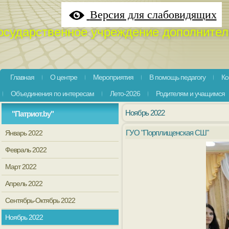
Версия для слабовидящих
осударственное учреждение дополнител
Главная
О центре
Мероприятия
В помощь педагогу
Ко
Объединения по интересам
Лето-2026
Родителям и учащимся
Ноябрь 2022
"Патриот.by"
ГУО "Порплищенская СШ"
Январь 2022
Февраль 2022
Март 2022
Апрель 2022
Сентябрь-Октябрь 2022
Ноябрь 2022