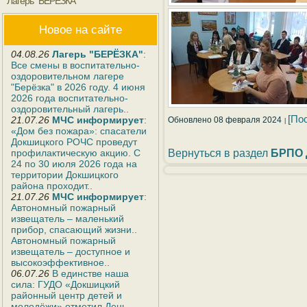
Лагерь "БЕРЁЗКА"
Новое на сайте
04.08.26
Лагерь "БЕРЁЗКА"
:
Все смены в воспитательно-
оздоровительном лагере
"Берёзка" в 2026 году. 4 июня
2026 года воспитательно-
оздоровительный лагерь..
[По
21.07.26
МЧС информирует
:
Обновлено 08 февраля 2024
«Дом без пожара»: спасатели
Докшицкого РОЧС проведут
Вернуться в раздел
БРПО 
профилактическую акцию. С
24 по 30 июля 2026 года на
территории Докшицкого
района проходит..
21.07.26
МЧС информирует
:
Автономный пожарный
извещатель – маленький
прибор, спасающий жизни..
Автономный пожарный
извещатель – доступное и
высокоэффективное..
06.07.26
В единстве наша
сила: ГУДО «Докшицкий
районный центр детей и
молодёжи» отметил День