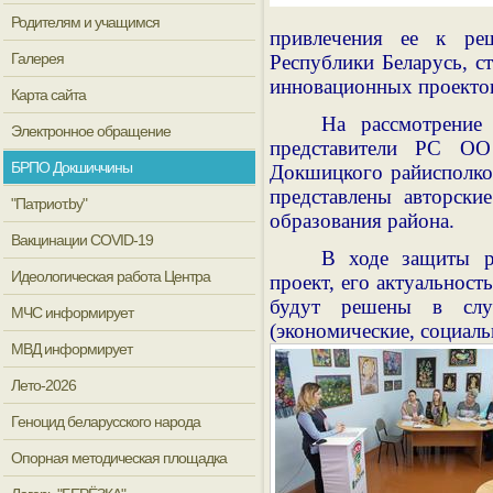
Родителям и учащимся
привлечения ее к реш
Галерея
Республики Беларусь, с
инновационных проектов
Карта сайта
На рассмотрение 
Электронное обращение
представители РС О
БРПО Докшиччины
Докшицкого райисполко
представлены авторски
"Патриот.by"
образования района.
Вакцинации COVID-19
В ходе защиты ре
Идеологическая работа Центра
проект, его актуальност
будут решены в случ
МЧС информирует
(экономические, социаль
МВД информирует
Лето-2026
Геноцид беларусского народа
Опорная методическая площадка