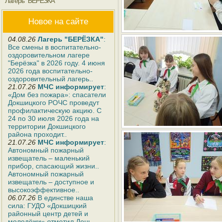
Лагерь "БЕРЁЗКА"
Новое на сайте
04.08.26
Лагерь "БЕРЁЗКА"
:
Все смены в воспитательно-
оздоровительном лагере
"Берёзка" в 2026 году. 4 июня
2026 года воспитательно-
оздоровительный лагерь..
21.07.26
МЧС информирует
:
«Дом без пожара»: спасатели
Докшицкого РОЧС проведут
профилактическую акцию. С
24 по 30 июля 2026 года на
территории Докшицкого
района проходит..
21.07.26
МЧС информирует
:
Автономный пожарный
извещатель – маленький
прибор, спасающий жизни..
Автономный пожарный
извещатель – доступное и
высокоэффективное..
06.07.26
В единстве наша
сила: ГУДО «Докшицкий
районный центр детей и
молодёжи» отметил День