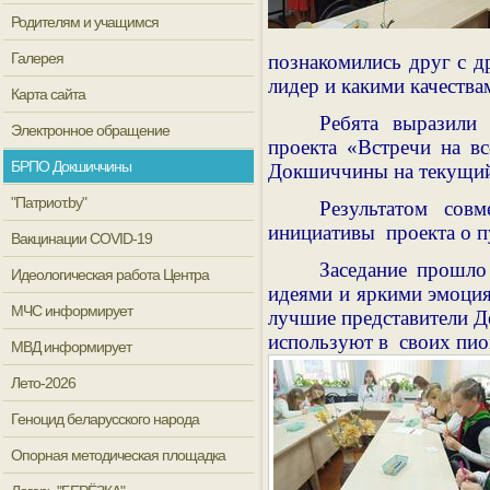
Родителям и учащимся
Галерея
познакомились друг с др
лидер и какими качества
Карта сайта
Ребята выразили 
Электронное обращение
проекта «Встречи на вс
БРПО Докшиччины
Докшиччины на текущий
"Патриот.by"
Результатом сов
инициативы проекта о п
Вакцинации COVID-19
Заседание прошло
Идеологическая работа Центра
идеями и яркими эмоция
МЧС информирует
лучшие представители Д
используют в своих пио
МВД информирует
Лето-2026
Геноцид беларусского народа
Опорная методическая площадка