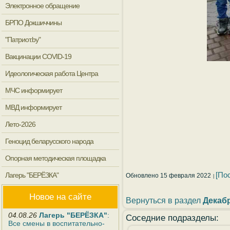
Электронное обращение
БРПО Докшиччины
"Патриот.by"
Вакцинации COVID-19
Идеологическая работа Центра
МЧС информирует
МВД информирует
Лето-2026
Геноцид беларусского народа
Опорная методическая площадка
[По
Лагерь "БЕРЁЗКА"
Обновлено 15 февраля 2022
Новое на сайте
Вернуться в раздел
Декаб
04.08.26
Лагерь "БЕРЁЗКА"
:
Соседние подразделы:
Все смены в воспитательно-