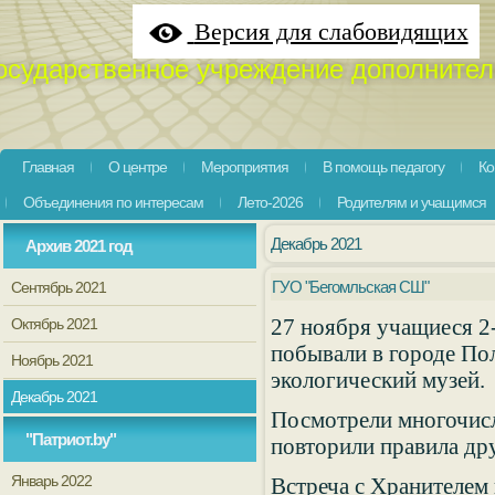
Версия для слабовидящих
осударственное учреждение дополнител
Главная
О центре
Мероприятия
В помощь педагогу
Ко
Объединения по интересам
Лето-2026
Родителям и учащимся
Декабрь 2021
Архив 2021 год
ГУО "Бегомльская СШ"
Сентябрь 2021
27 ноября учащиеся 2
Октябрь 2021
побывали в городе Пол
Ноябрь 2021
экологический музей.
Декабрь 2021
Посмотрели многочисл
"Патриот.by"
повторили правила др
Январь 2022
Встреча с Хранителем 