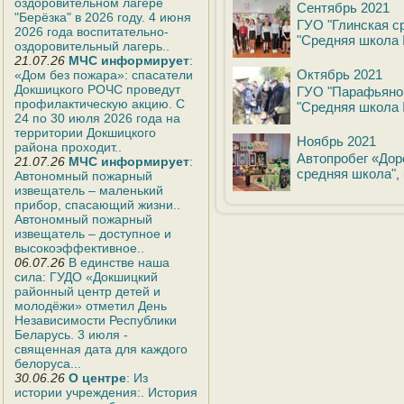
оздоровительном лагере
Сентябрь 2021
"Берёзка" в 2026 году. 4 июня
ГУО "Глинская с
2026 года воспитательно-
"Средняя школа 
оздоровительный лагерь..
21.07.26
МЧС информирует
:
Октябрь 2021
«Дом без пожара»: спасатели
Докшицкого РОЧС проведут
ГУО "Парафьяно
профилактическую акцию. С
"Средняя школа 
24 по 30 июля 2026 года на
территории Докшицкого
Ноябрь 2021
района проходит..
Автопробег «Дор
21.07.26
МЧС информирует
:
средняя школа"
,
Автономный пожарный
извещатель – маленький
прибор, спасающий жизни..
Автономный пожарный
извещатель – доступное и
высокоэффективное..
06.07.26
В единстве наша
сила: ГУДО «Докшицкий
районный центр детей и
молодёжи» отметил День
Независимости Республики
Беларусь. 3 июля -
священная дата для каждого
белоруса...
30.06.26
О центре
: Из
истории учреждения:. История